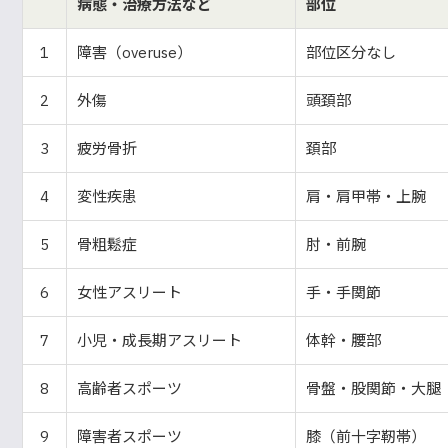
病態・治療方法など
部位
1
障害（overuse）
部位区分なし
2
外傷
頭頚部
3
疲労骨折
頚部
4
変性疾患
肩・肩甲帯・上腕
5
骨粗鬆症
肘・前腕
6
女性アスリート
手・手関節
7
小児・成長期アスリート
体幹・腰部
8
高齢者スポーツ
骨盤・股関節・大腿
9
障害者スポーツ
膝（前十字靭帯）