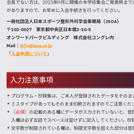
会員でない方は、2025年9月に開催の本学術集会ご発表時ま
がありますので、お早めに入会手続きを行ってください。
一般社団法人日本スポーツ整形外科学会事務局（JSOA）
〒103-0027 東京都中央区日本橋3-10-5
オンワードパークビルディング 株式会社コングレ内
Mail：
info@jsoa.or.jp
「
入会申請について
」
入力注意事項
プログラム・抄録集は、ご本人が登録されたデータをそのま
ミスタイプがあってもそのまま印刷されますのでご注意くだ
（必須）
の記載のある欄にデータが入力されていないと、登
入欄は必ず左詰でスペースは空けずに記入してください。抄
文字数が制限されている欄は、制限文字数を超えた部分は登